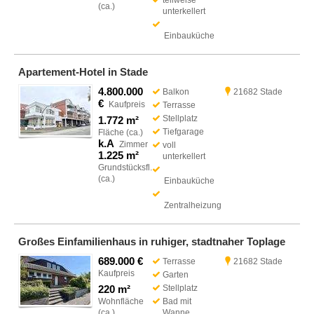
teilweise
(ca.)
unterkellert
Einbauküche
Apartement-Hotel in Stade
4.800.000
Balkon
21682 Stade
€
Kaufpreis
Terrasse
Stellplatz
1.772 m²
Tiefgarage
Fläche (ca.)
k.A
Zimmer
voll
1.225 m²
unterkellert
Grundstücksfl.
(ca.)
Einbauküche
Zentralheizung
Großes Einfamilienhaus in ruhiger, stadtnaher Toplage
689.000 €
Terrasse
21682 Stade
Kaufpreis
Garten
220 m²
Stellplatz
Wohnfläche
Bad mit
(ca.)
Wanne