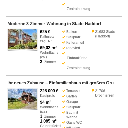
Zentralheizung
Moderne 3-Zimmer-Wohnung in Stade-Haddorf
625 €
Balkon
21683 Stade
(Haddorf)
Kaltmiete
Stellplatz
zzgl. NK
Kelleranteil
69,02 m²
renoviert
Wohnfläche
(ca.)
Einbauküche
3
Zimmer
Zentralheizung
Ihr neues Zuhause – Einfamilienhaus mit großem Grundstück
225.000 €
Terrasse
21706
Drochtersen
Kaufpreis
Garten
94 m²
Garage
Wohnfläche
Stellplatz
(ca.)
Bad mit
3
Zimmer
Wanne
1.085 m²
Gäste WC
Grundstücksfl.