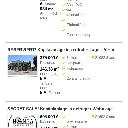
6
Zimmer
Gäste WC
934 m²
voll
Grundstücksfl.
unterkellert
(ca.)
Einbauküche
Zentralheizung
RESERVIERT! Kapitalanlage in zentraler Lage – Vermietete Gewerbefläche zu verkaufen
375.000 €
Balkon
21682 Stade
Kaufpreis
Stellplatz
146,38 m²
Tiefgarage
Fläche (ca.)
k.A
Zentralheizung
Teilbare
Fläche
k.A
Zimmer
SECRET SALE! Kapitalanlage in gefragter Wohnlage – Gepflegtes 4-Familienhaus mit 4 Garagen - provisionsfrei
695.000 €
21682 Stade
provisionsfrei
Kaufpreis
Balkon