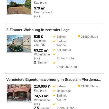
Kaufpreis
979 m²
Grundstücksfl.
(ca.)
2-Zimmer-Wohnung in zentraler Lage
535 €
Balkon
21680 Stade
Kaltmiete
Bad mit
zzgl. NK
Wanne
63,22 m²
Kelleranteil
Wohnfläche
(ca.)
Einbauküche
2
Zimmer
Zentralheizung
Vermietete Eigentumswohnung in Stade am Pferdemarkt
219.000 €
Balkon
21682 Stade
Kaufpreis
Tiefgarage
74,53 m²
Bad mit
Wanne
Wohnfläche
(ca.)
2,5
Einbauküche
Zimmer