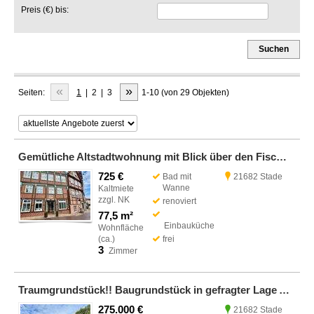
Preis (€) bis:
Suchen
«
»
Seiten:
1
|
2
|
3
1-10 (von 29 Objekten)
Gemütliche Altstadtwohnung mit Blick über den Fischmarkt
725 €
Bad mit
21682 Stade
Wanne
Kaltmiete
zzgl. NK
renoviert
77,5 m²
Einbauküche
Wohnfläche
(ca.)
frei
3
Zimmer
Traumgrundstück!! Baugrundstück in gefragter Lage Am Erlenteich
275.000 €
21682 Stade