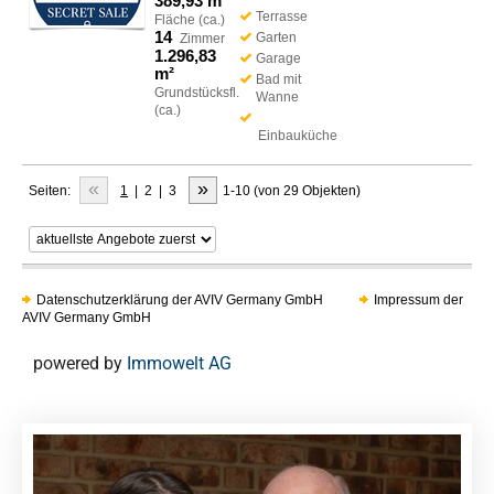
389,93 m²
Terrasse
Fläche (ca.)
14
Garten
Zimmer
1.296,83
Garage
m²
Bad mit
Grundstücksfl.
Wanne
(ca.)
Einbauküche
«
»
Seiten:
1
|
2
|
3
1-10 (von 29 Objekten)
Datenschutzerklärung der AVIV Germany GmbH
Impressum der
AVIV Germany GmbH
powered by
Immowelt AG